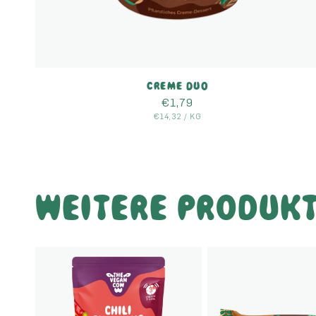
CREME DUO
Normaler
€1,79
GRUNDPREIS
Preis
PRO
€14,32
/
KG
WEITERE PRODUK