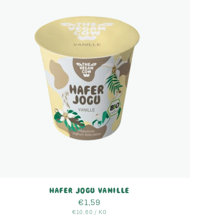
HAFER JOGU VANILLE
Normaler
€1,59
GRUNDPREIS
Preis
PRO
€10,60
/
KG