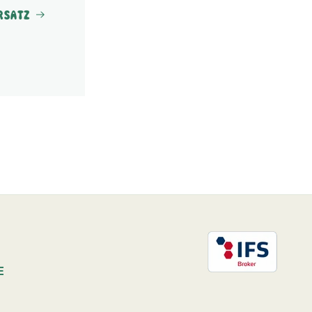
rsatz
E