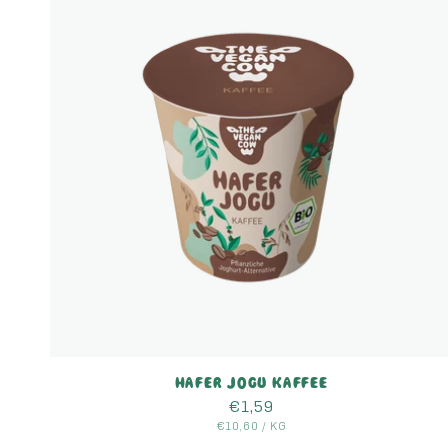
HAFER JOGU KAFFEE
Normaler
€1,59
GRUNDPREIS
Preis
PRO
€10,60
/
KG