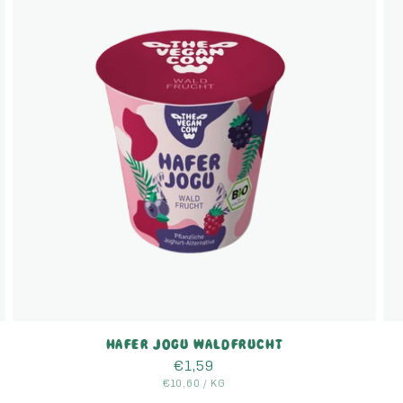
HAFER JOGU WALDFRUCHT
Normaler
€1,59
GRUNDPREIS
Preis
PRO
€10,60
/
KG